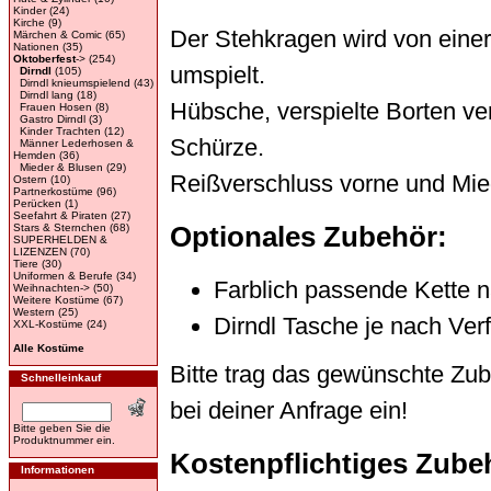
Kinder
(24)
Kirche
(9)
Der Stehkragen wird von eine
Märchen & Comic
(65)
Nationen
(35)
Oktoberfest
->
(254)
umspielt.
Dirndl
(105)
Dirndl knieumspielend
(43)
Dirndl lang
(18)
Hübsche, verspielte Borten ver
Frauen Hosen
(8)
Gastro Dirndl
(3)
Kinder Trachten
(12)
Schürze.
Männer Lederhosen &
Hemden
(36)
Mieder & Blusen
(29)
Reißverschluss vorne und Mi
Ostern
(10)
Partnerkostüme
(96)
Perücken
(1)
Seefahrt & Piraten
(27)
Optionales Zubehör:
Stars & Sternchen
(68)
SUPERHELDEN &
LIZENZEN
(70)
Tiere
(30)
Uniformen & Berufe
(34)
Farblich passende Kette n
Weihnachten->
(50)
Weitere Kostüme
(67)
Western
(25)
Dirndl Tasche je nach Ver
XXL-Kostüme
(24)
Alle Kostüme
Bitte trag das gewünschte Zu
Schnelleinkauf
bei deiner Anfrage ein!
Bitte geben Sie die
Produktnummer ein.
Kostenpflichtiges Zube
Informationen