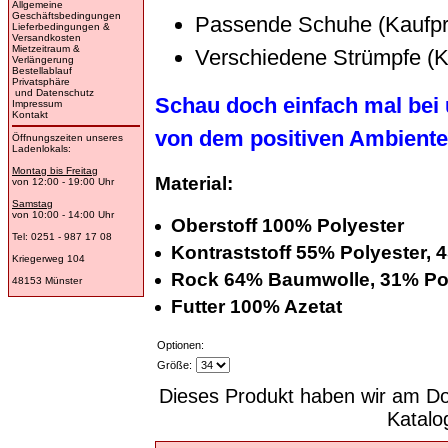
Allgemeine
Geschäftsbedingungen
Passende Schuhe (Kaufpr
Lieferbedingungen &
Versandkosten
Mietzeitraum &
Verschiedene Strümpfe (K
Verlängerung
Bestellablauf
Privatsphäre
und Datenschutz
Schau doch einfach mal bei 
Impressum
Kontakt
von dem positiven Ambiente
Öffnungszeiten unseres
Ladenlokals:
Montag bis Freitag
Material:
von 12:00 - 19:00 Uhr
Samstag
von 10:00 - 14:00 Uhr
Oberstoff 100% Polyester
Tel: 0251 - 987 17 08
Kontraststoff 55% Polyester,
Kriegerweg 104
Rock 64% Baumwolle, 31% Pol
48153 Münster
Futter 100% Azetat
Optionen:
Größe:
Dieses Produkt haben wir am Do
Katal