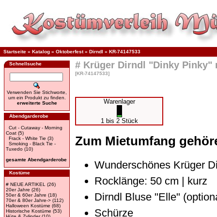
Startseite
»
Katalog
»
Oktoberfest
»
Dirndl
»
KR-74147533
# Krüger Dirndl "Dinky Pinky" 
Schnellsuche
[KR-74147533]
Verwenden Sie Stichworte,
um ein Produkt zu finden.
Warenlager
erweiterte Suche
Abendgarderobe
1 bis 2 Stück
Cut - Cutaway - Morning
Coat
(5)
Zum Mietumfang gehör
Frack - White Tie
(3)
Smoking - Black Tie -
Tuxedo
(10)
gesamte Abendgarderobe
Wunderschönes Krüger Dir
Kostüme
Rocklänge: 50 cm | kurz
# NEUE ARTIKEL
(26)
20er Jahre
(26)
Dirndl Bluse "Elle" (optio
50er & 60er Jahre
(18)
70er & 80er Jahre->
(112)
Halloween Kostüme
(68)
Schürze
Historische Kostüme
(53)
Hüte & Zylinder
(10)