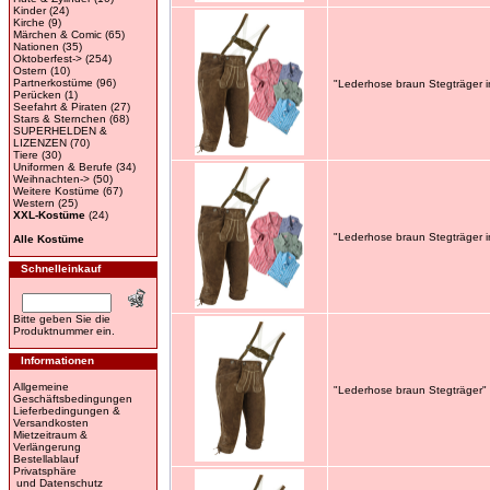
Kinder
(24)
Kirche
(9)
Märchen & Comic
(65)
Nationen
(35)
Oktoberfest->
(254)
Ostern
(10)
Partnerkostüme
(96)
"Lederhose braun Stegträger i
Perücken
(1)
Seefahrt & Piraten
(27)
Stars & Sternchen
(68)
SUPERHELDEN &
LIZENZEN
(70)
Tiere
(30)
Uniformen & Berufe
(34)
Weihnachten->
(50)
Weitere Kostüme
(67)
Western
(25)
XXL-Kostüme
(24)
"Lederhose braun Stegträger i
Alle Kostüme
Schnelleinkauf
Bitte geben Sie die
Produktnummer ein.
Informationen
Allgemeine
"Lederhose braun Stegträger" 
Geschäftsbedingungen
Lieferbedingungen &
Versandkosten
Mietzeitraum &
Verlängerung
Bestellablauf
Privatsphäre
und Datenschutz