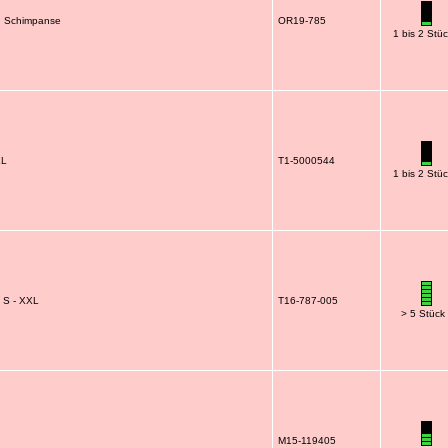
 | Schimpanse
OR19-785
1 bis 2 Stü
XL
T1-5000544
1 bis 2 Stü
. S - XXL
T16-787-005
> 5 Stück
M15-119405