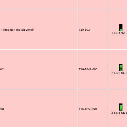
 | ausleihen mieten verleih
T15-103
1 bis 2 Stü
-3XL
T16-1849-006
2 bis 5 Stü
-3XL
T16-1853-001
2 bis 5 Stü