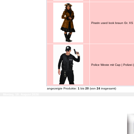
Piratin used look braun Gr. XS
Police Weste mit Cap | Polizei |
angezeigte Produkte:
1
bis
20
(von
24
insgesamt)
Montag, 10. August 2026