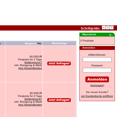
Schriftgröße:
Warenkorb
0 Produkte
Mietanfrage
Mietpreis
Anmelden
eMail-Adresse:
49,00EUR
Festpreis für 3 Tage
Verlängerung?
inkl. Reinigung & MwSt
Passwort:
plus Versandkosten
(vergessen)
Ein neuer Kunde?
39,00EUR
Festpreis für 3 Tage
ein Kundenkonto eröffnen
Verlängerung?
inkl. Reinigung & MwSt
plus Versandkosten