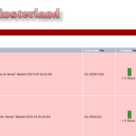
Artikel-Nr.
Fundus
ger & Hemd" Modell 2017/18 Gr.42-66
S1-20597100
> 5 Stück
nkl. Hemd" Modell 2015-16 Gr.42-64
S1-2001011
> 5 Stück