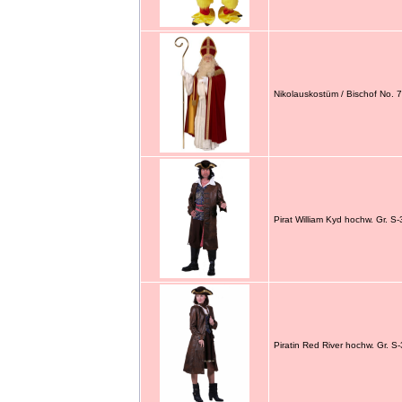
Nikolauskostüm / Bischof No. 7
Pirat William Kyd hochw. Gr. S
Piratin Red River hochw. Gr. S