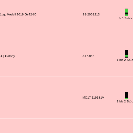
1tlg. Modell 2019 Gr.42-66
S1-2001213
> 5 Stück
54 | Gatsby
A17-856
1 bis 2 Stü
MO17-119181V
1 bis 2 Stü