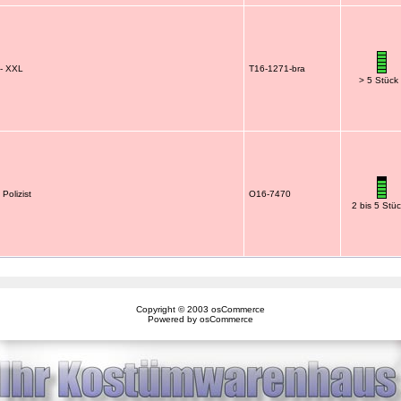
 - XXL
T16-1271-bra
> 5 Stück
 Polizist
O16-7470
2 bis 5 Stü
Copyright © 2003
osCommerce
Powered by
osCommerce