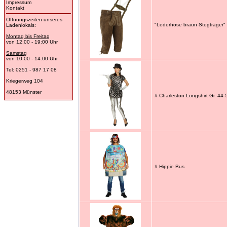
Impressum
Kontakt
Öffnungszeiten unseres
"Lederhose braun Stegträger" 
Ladenlokals:
Montag bis Freitag
von 12:00 - 19:00 Uhr
Samstag
von 10:00 - 14:00 Uhr
Tel: 0251 - 987 17 08
Kriegerweg 104
48153 Münster
# Charleston Longshirt Gr. 44-
# Hippie Bus