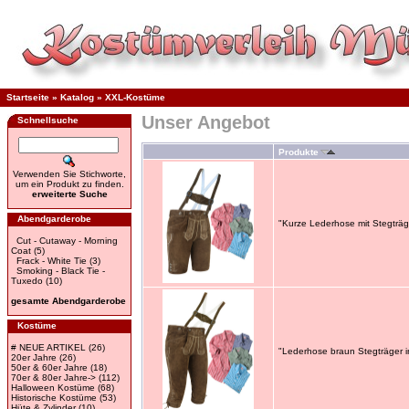
Startseite
»
Katalog
»
XXL-Kostüme
Unser Angebot
Schnellsuche
Produkte
Verwenden Sie Stichworte,
um ein Produkt zu finden.
erweiterte Suche
Abendgarderobe
"Kurze Lederhose mit Stegträ
Cut - Cutaway - Morning
Coat
(5)
Frack - White Tie
(3)
Smoking - Black Tie -
Tuxedo
(10)
gesamte Abendgarderobe
Kostüme
# NEUE ARTIKEL
(26)
"Lederhose braun Stegträger i
20er Jahre
(26)
50er & 60er Jahre
(18)
70er & 80er Jahre->
(112)
Halloween Kostüme
(68)
Historische Kostüme
(53)
Hüte & Zylinder
(10)