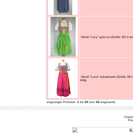
Dirndl "Lucy" grün-rot (Größe 36) 3 tei
Dirndl "Luna" kobald-pink (Größe 38+
teilig
angezeigte Produkte:
1
bis
20
(von
43
insgesamt)
Freitag, 07. August 2026
Copyr
Po