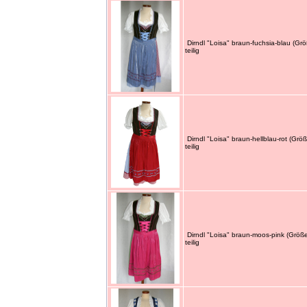
Dirndl "Loisa" braun-fuchsia-blau (Gr
teilig
Dirndl "Loisa" braun-hellblau-rot (Grö
teilig
Dirndl "Loisa" braun-moos-pink (Größ
teilig