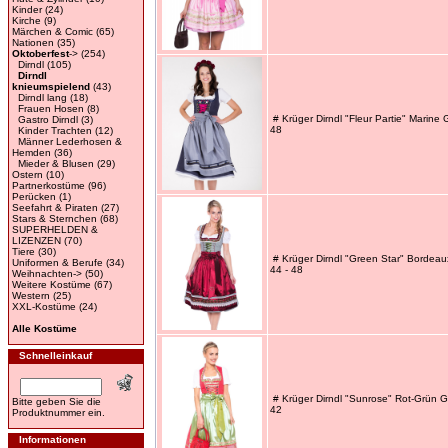
Kinder
(24)
Kirche
(9)
Märchen & Comic
(65)
Nationen
(35)
Oktoberfest
->
(254)
Dirndl
(105)
Dirndl
knieumspielend
(43)
Dirndl lang
(18)
Frauen Hosen
(8)
# Krüger Dirndl "Fleur Partie" Marine 
Gastro Dirndl
(3)
48
Kinder Trachten
(12)
Männer Lederhosen &
Hemden
(36)
Mieder & Blusen
(29)
Ostern
(10)
Partnerkostüme
(96)
Perücken
(1)
Seefahrt & Piraten
(27)
Stars & Sternchen
(68)
SUPERHELDEN &
LIZENZEN
(70)
Tiere
(30)
# Krüger Dirndl "Green Star" Bordeau
Uniformen & Berufe
(34)
44 - 48
Weihnachten->
(50)
Weitere Kostüme
(67)
Western
(25)
XXL-Kostüme
(24)
Alle Kostüme
Schnelleinkauf
# Krüger Dirndl "Sunrose" Rot-Grün G
Bitte geben Sie die
42
Produktnummer ein.
Informationen