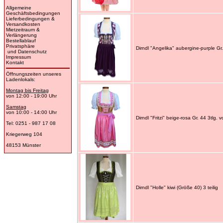
Allgemeine
Geschäftsbedingungen
Lieferbedingungen &
Versandkosten
Mietzeitraum &
Verlängerung
Bestellablauf
Privatsphäre
Dirndl "Angelika" aubergine-purple Gr.
und Datenschutz
Impressum
Kontakt
Öffnungszeiten unseres
Ladenlokals:
Montag bis Freitag
von 12:00 - 19:00 Uhr
Samstag
von 10:00 - 14:00 Uhr
Dirndl "Fritzi" beige-rosa Gr. 44 3tlg. 
Tel: 0251 - 987 17 08
Kriegerweg 104
48153 Münster
Dirndl "Holle" kiwi (Größe 40) 3 teilig