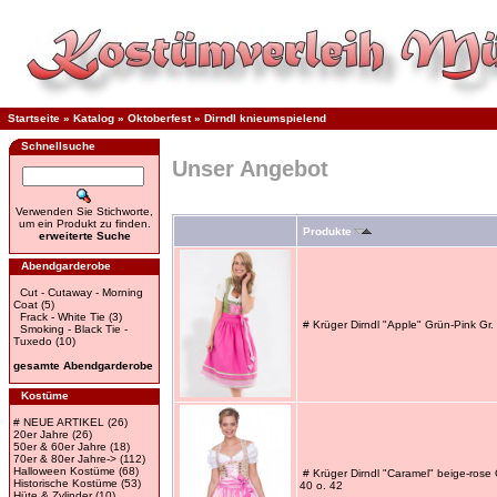
Startseite
»
Katalog
»
Oktoberfest
»
Dirndl knieumspielend
Schnellsuche
Unser Angebot
Verwenden Sie Stichworte,
um ein Produkt zu finden.
Produkte
erweiterte Suche
Abendgarderobe
Cut - Cutaway - Morning
Coat
(5)
Frack - White Tie
(3)
# Krüger Dirndl "Apple" Grün-Pink Gr.
Smoking - Black Tie -
Tuxedo
(10)
gesamte Abendgarderobe
Kostüme
# NEUE ARTIKEL
(26)
20er Jahre
(26)
50er & 60er Jahre
(18)
70er & 80er Jahre->
(112)
Halloween Kostüme
(68)
# Krüger Dirndl "Caramel" beige-rose 
Historische Kostüme
(53)
40 o. 42
Hüte & Zylinder
(10)