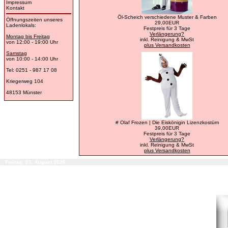
Impressum
Kontakt
Öl-Scheich verschiedene Muster & Farben
Öffnungszeiten unseres
29,00EUR
Ladenlokals:
Festpreis für 3 Tage
Verlängerung?
Montag bis Freitag
inkl. Reinigung & MwSt
von 12:00 - 19:00 Uhr
plus Versandkosten
Samstag
von 10:00 - 14:00 Uhr
Tel: 0251 - 987 17 08
Kriegerweg 104
48153 Münster
# Olaf Frozen | Die Eiskönigin Lizenzkostüm
39,00EUR
Festpreis für 3 Tage
Verlängerung?
inkl. Reinigung & MwSt
plus Versandkosten
Freitag, 07. August 2026