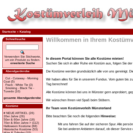
Startseite
»
Katalog
Willkommen in Ihrem Kostümv
Schnellsuche
Verwenden Sie Stichworte,
In diesem Portal können Sie alle Kostüme mieten!
um ein Produkt zu finden.
erweiterte Suche
Suchen Sie sich in aller Ruhe ein Kostüm aus, folgen Sie d
Abendgarderobe
Die Kostüme werden grundsätzlich alle von uns gereinigt. Dies
Cut - Cutaway - Morning
Wir haben alles für Sie in unserem Fundus. Vom guten bis z
Coat
(5)
Tag berechnet!
Frack - White Tie
(3)
Smoking - Black Tie -
Tuxedo
(10)
Alle Kostüme können bei uns in Münster gern anprobiert, ge
gesamte Abendgarderobe
Wir wünschen Ihnen viel Spaß beim Stöbern.
Kostüme
Ihr Team vom Kostümverleih Münsterland
# NEUE ARTIKEL
(26)
Bitte beachten Sie noch die folgenden
Hinweise:
20er Jahre
(26)
50er & 60er Jahre
(18)
70er & 80er Jahre->
(112)
Mit uns fahren Sie auf der sicheren Spur. Alle pers
Halloween Kostüme
(68)
Sie bei anderen Anbietern darauf, ob dieser Service
Historische Kostüme
(53)
Hüte & Zylinder
(10)