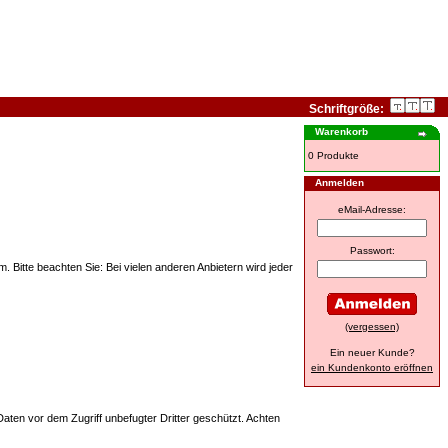
Schriftgröße:
Warenkorb
0 Produkte
Anmelden
eMail-Adresse:
Passwort:
Bitte beachten Sie: Bei vielen anderen Anbietern wird jeder
(vergessen)
Ein neuer Kunde?
ein Kundenkonto eröffnen
Daten vor dem Zugriff unbefugter Dritter geschützt. Achten