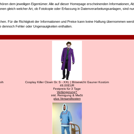
n dem jeweiligen Eigentümer. Alle auf dieser Homepage erscheinenden Informationen, Abb
onen gleich welcher Art, ob Fotokopie oder Erfassung in Datenverarbeitungsanlagen, sind nu
hen. Für die Richtigkeit der Informationen und Preise kann keine Haftung übernommen wer
e dennoch Fehler oder Ungenauigkeiten enthalten.
eih
Cosplay Killer Clown Gr. S - XXL | Bösewicht Gauner Kostüm
49,00EUR
Festpreis für 3 Tage
Verlängerung?
inkl. Reinigung & MwSt
plus Versandkosten