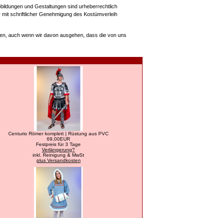
ildungen und Gestaltungen sind urheberrechtlich
r mit schriftlicher Genehmigung des Kostümverleih
den, auch wenn wir davon ausgehen, dass die von uns
Centurio Römer komplett | Rüstung aus PVC
69,00EUR
Festpreis für 3 Tage
Verlängerung?
inkl. Reinigung & MwSt
plus Versandkosten