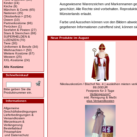
Kinder
(24)
Ausgewiesene Warenzeichen und Markennamen gehöre
Kirche
(9)
geschützt. Alle Rechte sind vorbehalten. Reprodukti
Märchen & Comic
(65)
Nationen
(35)
Münsterlands erlaubt.
Oktoberfest->
(254)
Ostern
(10)
Farbe und Aussehen können von den Bildern abweic
Partnerkostüme
(96)
Perücken
(1)
gegebenen Informationen zutreffend sind, können si
Seefahrt & Piraten
(27)
Stars & Sternchen
(68)
SUPERHELDEN &
Neue Produkte im August
LIZENZEN
(70)
Tiere
(30)
Uniformen & Berufe
(34)
Weihnachten->
(50)
Weitere Kostüme
(67)
Western
(25)
XXL-Kostüme
(24)
Alle Kostüme
Schnelleinkauf
Nikolauskostüm / Bischof No. 4 | ausleihen mieten verl
89,00EUR
Bitte geben Sie die
Festpreis für 3 Tage
Produktnummer ein.
Verlängerung?
inkl. Reinigung & MwSt
Informationen
plus Versandkosten
Allgemeine
Geschäftsbedingungen
Lieferbedingungen &
Versandkosten
Mietzeitraum &
Verlängerung
Bestellablauf
Privatsphäre
und Datenschutz