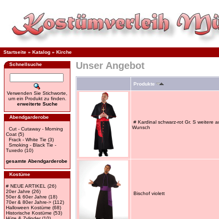
Startseite
»
Katalog
»
Kirche
Unser Angebot
Schnellsuche
Produkte
Verwenden Sie Stichworte,
um ein Produkt zu finden.
erweiterte Suche
Abendgarderobe
# Kardinal schwarz-rot Gr. S weitere a
Wunsch
Cut - Cutaway - Morning
Coat
(5)
Frack - White Tie
(3)
Smoking - Black Tie -
Tuxedo
(10)
gesamte Abendgarderobe
Kostüme
# NEUE ARTIKEL
(26)
20er Jahre
(26)
Bischof violett
50er & 60er Jahre
(18)
70er & 80er Jahre->
(112)
Halloween Kostüme
(68)
Historische Kostüme
(53)
Hüte & Zylinder
(10)