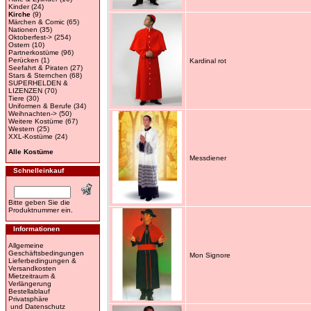
Kinder
(24)
Kirche
(9)
Märchen & Comic
(65)
Nationen
(35)
Oktoberfest->
(254)
Ostern
(10)
Partnerkostüme
(96)
Perücken
(1)
Kardinal rot
Seefahrt & Piraten
(27)
Stars & Sternchen
(68)
SUPERHELDEN &
LIZENZEN
(70)
Tiere
(30)
Uniformen & Berufe
(34)
Weihnachten->
(50)
Weitere Kostüme
(67)
Western
(25)
XXL-Kostüme
(24)
Alle Kostüme
Messdiener
Schnelleinkauf
Bitte geben Sie die
Produktnummer ein.
Informationen
Allgemeine
Geschäftsbedingungen
Mon Signore
Lieferbedingungen &
Versandkosten
Mietzeitraum &
Verlängerung
Bestellablauf
Privatsphäre
und Datenschutz