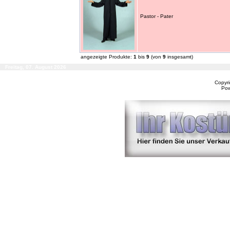
Pastor - Pater
angezeigte Produkte:
1
bis
9
(von
9
insgesamt)
Freitag, 07. August 2026
Copyr
Po