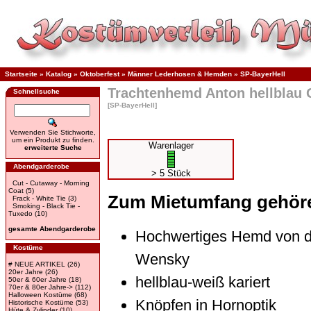
Startseite
»
Katalog
»
Oktoberfest
»
Männer Lederhosen & Hemden
»
SP-BayerHell
Trachtenhemd Anton hellblau 
Schnellsuche
[SP-BayerHell]
Verwenden Sie Stichworte,
um ein Produkt zu finden.
Warenlager
erweiterte Suche
Abendgarderobe
> 5 Stück
Cut - Cutaway - Morning
Coat
(5)
Zum Mietumfang gehör
Frack - White Tie
(3)
Smoking - Black Tie -
Tuxedo
(10)
gesamte Abendgarderobe
Hochwertiges Hemd von d
Kostüme
Wensky
# NEUE ARTIKEL
(26)
20er Jahre
(26)
hellblau-weiß kariert
50er & 60er Jahre
(18)
70er & 80er Jahre->
(112)
Halloween Kostüme
(68)
Knöpfen in Hornoptik
Historische Kostüme
(53)
Hüte & Zylinder
(10)