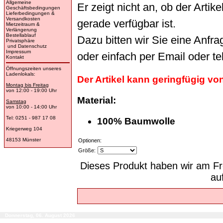
Allgemeine
Er zeigt nicht an, ob der Arti
Geschäftsbedingungen
Lieferbedingungen &
Versandkosten
gerade verfügbar ist.
Mietzeitraum &
Verlängerung
Bestellablauf
Dazu bitten wir Sie eine Anfr
Privatsphäre
und Datenschutz
Impressum
oder einfach per Email oder t
Kontakt
Öffnungszeiten unseres
Ladenlokals:
Der Artikel kann geringfügig v
Montag bis Freitag
von 12:00 - 19:00 Uhr
Material:
Samstag
von 10:00 - 14:00 Uhr
Tel: 0251 - 987 17 08
100% Baumwolle
Kriegerweg 104
48153 Münster
Optionen:
Größe:
Dieses Produkt haben wir am Fr
au
Donnerstag, 06. August 2026