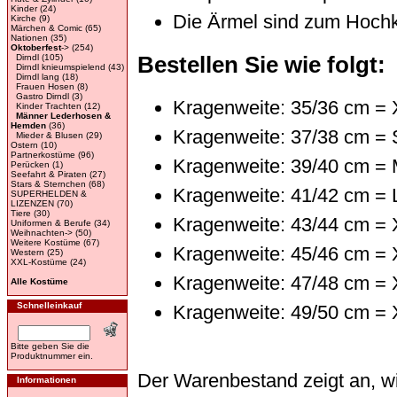
Kinder
(24)
Die Ärmel sind zum Hoch
Kirche
(9)
Märchen & Comic
(65)
Nationen
(35)
Oktoberfest
->
(254)
Bestellen Sie wie folgt:
Dirndl
(105)
Dirndl knieumspielend
(43)
Dirndl lang
(18)
Frauen Hosen
(8)
Gastro Dirndl
(3)
Kragenweite: 35/36 cm =
Kinder Trachten
(12)
Männer Lederhosen &
Hemden
(36)
Kragenweite: 37/38 cm = 
Mieder & Blusen
(29)
Ostern
(10)
Partnerkostüme
(96)
Kragenweite: 39/40 cm =
Perücken
(1)
Seefahrt & Piraten
(27)
Stars & Sternchen
(68)
Kragenweite: 41/42 cm = 
SUPERHELDEN &
LIZENZEN
(70)
Tiere
(30)
Kragenweite: 43/44 cm = 
Uniformen & Berufe
(34)
Weihnachten->
(50)
Weitere Kostüme
(67)
Kragenweite: 45/46 cm = 
Western
(25)
XXL-Kostüme
(24)
Kragenweite: 47/48 cm =
Alle Kostüme
Schnelleinkauf
Kragenweite: 49/50 cm =
Bitte geben Sie die
Produktnummer ein.
Der Warenbestand zeigt an, wi
Informationen