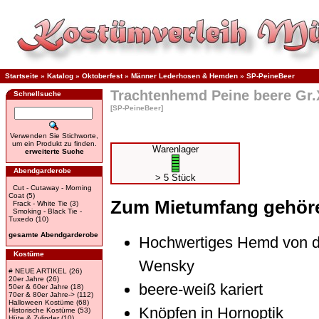
Startseite
»
Katalog
»
Oktoberfest
»
Männer Lederhosen & Hemden
»
SP-PeineBeer
Trachtenhemd Peine beere Gr.
Schnellsuche
[SP-PeineBeer]
Verwenden Sie Stichworte,
um ein Produkt zu finden.
Warenlager
erweiterte Suche
Abendgarderobe
> 5 Stück
Cut - Cutaway - Morning
Coat
(5)
Zum Mietumfang gehör
Frack - White Tie
(3)
Smoking - Black Tie -
Tuxedo
(10)
gesamte Abendgarderobe
Hochwertiges Hemd von d
Kostüme
Wensky
# NEUE ARTIKEL
(26)
20er Jahre
(26)
beere-weiß kariert
50er & 60er Jahre
(18)
70er & 80er Jahre->
(112)
Halloween Kostüme
(68)
Knöpfen in Hornoptik
Historische Kostüme
(53)
Hüte & Zylinder
(10)