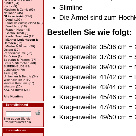
Kinder
(24)
Slimline
Kirche
(9)
Märchen & Comic
(65)
Nationen
(35)
Die Ärmel sind zum Hoch
Oktoberfest
->
(254)
Dirndl
(105)
Dirndl knieumspielend
(43)
Dirndl lang
(18)
Bestellen Sie wie folgt:
Frauen Hosen
(8)
Gastro Dirndl
(3)
Kinder Trachten
(12)
Männer Lederhosen &
Hemden
(36)
Kragenweite: 35/36 cm =
Mieder & Blusen
(29)
Ostern
(10)
Partnerkostüme
(96)
Kragenweite: 37/38 cm = 
Perücken
(1)
Seefahrt & Piraten
(27)
Stars & Sternchen
(68)
Kragenweite: 39/40 cm =
SUPERHELDEN &
LIZENZEN
(70)
Tiere
(30)
Kragenweite: 41/42 cm = 
Uniformen & Berufe
(34)
Weihnachten->
(50)
Weitere Kostüme
(67)
Kragenweite: 43/44 cm = 
Western
(25)
XXL-Kostüme
(24)
Kragenweite: 45/46 cm = 
Alle Kostüme
Schnelleinkauf
Kragenweite: 47/48 cm =
Kragenweite: 49/50 cm =
Bitte geben Sie die
Produktnummer ein.
Informationen