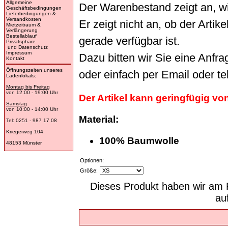
Allgemeine
Der Warenbestand zeigt an, wi
Geschäftsbedingungen
Lieferbedingungen &
Versandkosten
Er zeigt nicht an, ob der Arti
Mietzeitraum &
Verlängerung
Bestellablauf
gerade verfügbar ist.
Privatsphäre
und Datenschutz
Impressum
Dazu bitten wir Sie eine Anfr
Kontakt
Öffnungszeiten unseres
oder einfach per Email oder t
Ladenlokals:
Montag bis Freitag
von 12:00 - 19:00 Uhr
Der Artikel kann geringfügig v
Samstag
von 10:00 - 14:00 Uhr
Material:
Tel: 0251 - 987 17 08
Kriegerweg 104
100% Baumwolle
48153 Münster
Optionen:
Größe:
Dieses Produkt haben wir am F
au