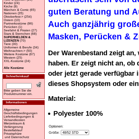
Kinder
(24)
Kirche
(9)
guten Beratung und A
Märchen & Comic
(65)
Nationen
(35)
Oktoberfest->
(254)
Ostern
(10)
Auch ganzjährig groß
Partnerkostüme
(96)
Perücken
(1)
Seefahrt & Piraten
(27)
Stars & Sternchen
(68)
Masken, Perücken & Z
SUPERHELDEN &
LIZENZEN
(70)
Tiere
(30)
Uniformen & Berufe
(34)
Der Warenbestand zeigt an,
Weihnachten->
(50)
Weitere Kostüme
(67)
Western
(25)
haben. Er zeigt nicht an, 
XXL-Kostüme
(24)
Alle Kostüme
oder jetzt gerade verfügbar i
Schnelleinkauf
dieses Shopsystem oder einf
Bitte geben Sie die
Produktnummer ein.
Material:
Informationen
Allgemeine
Polyester 100%
Geschäftsbedingungen
Lieferbedingungen &
Versandkosten
Mietzeitraum &
Optionen:
Verlängerung
Bestellablauf
Größe:
Privatsphäre
und Datenschutz