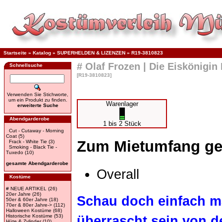
Startseite
»
Katalog
»
SUPERHELDEN & LIZENZEN
»
R19-3810823
# Olaf Frozen | Die Eiskönigi
Schnellsuche
[R19-3810823]
Verwenden Sie Stichworte,
um ein Produkt zu finden.
Warenlager
erweiterte Suche
Abendgarderobe
1 bis 2 Stück
Cut - Cutaway - Morning
Coat
(5)
Zum Mietumfang ge
Frack - White Tie
(3)
Smoking - Black Tie -
Tuxedo
(10)
gesamte Abendgarderobe
Overall
Kostüme
# NEUE ARTIKEL
(26)
20er Jahre
(26)
Schau doch einfach ma
50er & 60er Jahre
(18)
70er & 80er Jahre->
(112)
Halloween Kostüme
(68)
Historische Kostüme
(53)
überrascht sein von d
Hüte & Zylinder
(10)