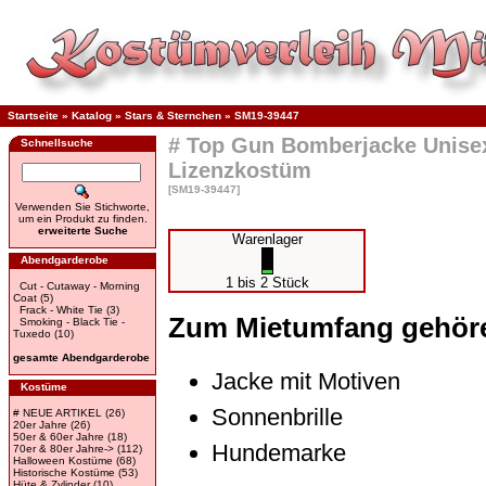
Startseite
»
Katalog
»
Stars & Sternchen
»
SM19-39447
# Top Gun Bomberjacke Unisex
Schnellsuche
Lizenzkostüm
[SM19-39447]
Verwenden Sie Stichworte,
um ein Produkt zu finden.
erweiterte Suche
Warenlager
Abendgarderobe
1 bis 2 Stück
Cut - Cutaway - Morning
Coat
(5)
Frack - White Tie
(3)
Zum Mietumfang gehör
Smoking - Black Tie -
Tuxedo
(10)
gesamte Abendgarderobe
Jacke mit Motiven
Kostüme
Sonnenbrille
# NEUE ARTIKEL
(26)
20er Jahre
(26)
50er & 60er Jahre
(18)
Hundemarke
70er & 80er Jahre->
(112)
Halloween Kostüme
(68)
Historische Kostüme
(53)
Hüte & Zylinder
(10)