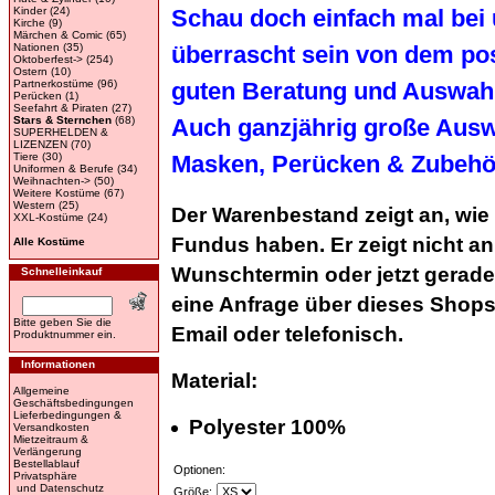
Kinder
(24)
Schau doch einfach mal bei 
Kirche
(9)
Märchen & Comic
(65)
Nationen
(35)
überrascht sein von dem pos
Oktoberfest->
(254)
Ostern
(10)
Partnerkostüme
(96)
guten Beratung und Auswah
Perücken
(1)
Seefahrt & Piraten
(27)
Stars & Sternchen
(68)
Auch ganzjährig große Aus
SUPERHELDEN &
LIZENZEN
(70)
Tiere
(30)
Masken, Perücken & Zubehör
Uniformen & Berufe
(34)
Weihnachten->
(50)
Weitere Kostüme
(67)
Western
(25)
Der Warenbestand zeigt an, wie
XXL-Kostüme
(24)
Fundus haben. Er zeigt nicht a
Alle Kostüme
Wunschtermin oder jetzt gerade v
Schnelleinkauf
eine Anfrage über dieses Shops
Bitte geben Sie die
Email oder telefonisch.
Produktnummer ein.
Informationen
Material:
Allgemeine
Geschäftsbedingungen
Lieferbedingungen &
Polyester 100%
Versandkosten
Mietzeitraum &
Verlängerung
Bestellablauf
Optionen:
Privatsphäre
und Datenschutz
Größe: