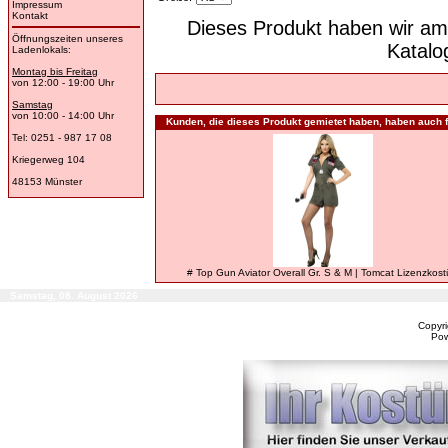
Impressum
Kontakt
Dieses Produkt haben wir am
Öffnungszeiten unseres
Katal
Ladenlokals:
Montag bis Freitag
von 12:00 - 19:00 Uhr
Samstag
von 10:00 - 14:00 Uhr
Kunden, die dieses Produkt gemietet haben, haben auch f
Tel: 0251 - 987 17 08
Kriegerweg 104
48153 Münster
# Top Gun Aviator Overall Gr. S & M | Tomcat Lizenzkos
Samstag, 08. August 2026
Copyr
Po