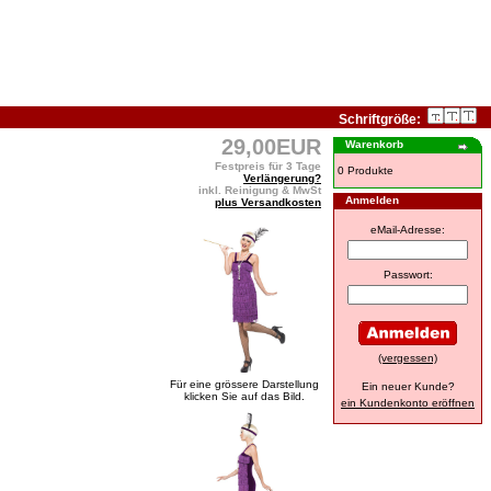
Schriftgröße:
29,00EUR
Warenkorb
Festpreis für 3 Tage
0 Produkte
Verlängerung?
inkl. Reinigung & MwSt
Anmelden
plus Versandkosten
eMail-Adresse:
Passwort:
(vergessen)
Für eine grössere Darstellung
Ein neuer Kunde?
klicken Sie auf das Bild.
ein Kundenkonto eröffnen