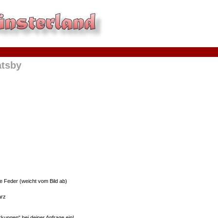
atsby
ne Feder (weicht vom Bild ab)
arz
kungen“ bei deiner Anfrage ein!