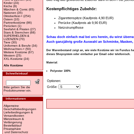
Kinder
(24)
Kirche
(9)
Kostenpflichtiges Zubehör:
Märchen & Comic
(65)
Nationen
(35)
Oktoberfest->
(254)
Zigarettenspitze (Kaufpreis 4,90 EUR)
Ostern
(10)
Partnerkostüme
(96)
Perücke (Kaufpreis ab 9,90 EUR)
Perücken
(1)
Netzstrumpfhose
Seefahrt & Piraten
(27)
Stars & Sternchen
(68)
SUPERHELDEN &
Schau doch einfach mal bei uns herein, du wirst über
LIZENZEN
(70)
Auch ganzjährig große Auswahl an Schminke, Masken, 
Tiere
(30)
Uniformen & Berufe
(34)
Weihnachten->
(50)
Der Warenbestand zeigt an, wie viele Kostüme wir im Fundus hab
Weitere Kostüme
(67)
dieses Shopsystem oder einfacher per Email oder telefonisch.
Western
(25)
XXL-Kostüme
(24)
Material:
Alle Kostüme
Polyester 100%
Schnelleinkauf
Optionen:
Größe:
Bitte geben Sie die
Produktnummer ein.
Informationen
Allgemeine
Geschäftsbedingungen
Lieferbedingungen &
Versandkosten
Mietzeitraum &
Verlängerung
Bestellablauf
Privatsphäre
und Datenschutz