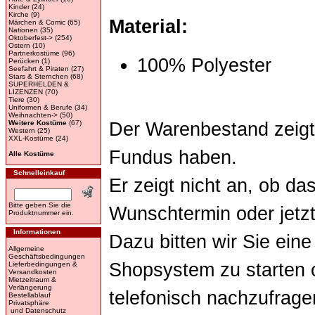
Kinder
(24)
Kirche
(9)
Material:
Märchen & Comic
(65)
Nationen
(35)
Oktoberfest->
(254)
Ostern
(10)
Partnerkostüme
(96)
100% Polyester
Perücken
(1)
Seefahrt & Piraten
(27)
Stars & Sternchen
(68)
SUPERHELDEN &
LIZENZEN
(70)
Tiere
(30)
Uniformen & Berufe
(34)
Weihnachten->
(50)
Der Warenbestand zeigt 
Weitere Kostüme
(67)
Western
(25)
XXL-Kostüme
(24)
Fundus haben.
Alle Kostüme
Schnelleinkauf
Er zeigt nicht an, ob d
Bitte geben Sie die
Wunschtermin oder jetzt
Produktnummer ein.
Informationen
Dazu bitten wir Sie ein
Allgemeine
Geschäftsbedingungen
Shopsystem zu starten o
Lieferbedingungen &
Versandkosten
Mietzeitraum &
Verlängerung
telefonisch nachzufrage
Bestellablauf
Privatsphäre
und Datenschutz