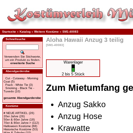
Startseite
»
Katalog
»
Weitere Kostüme
»
SM1-40083
Aloha Hawaii Anzug 3 teilig
Schnellsuche
[SM1-40083]
Verwenden Sie Stichworte,
um ein Produkt zu finden.
Warenlager
erweiterte Suche
Abendgarderobe
2 bis 5 Stück
Cut - Cutaway - Morning
Coat
(5)
Zum Mietumfang ge
Frack - White Tie
(3)
Smoking - Black Tie -
Tuxedo
(10)
gesamte Abendgarderobe
Anzug Sakko
Kostüme
# NEUE ARTIKEL
(26)
Anzug Hose
20er Jahre
(26)
50er & 60er Jahre
(18)
70er & 80er Jahre->
(112)
Krawatte
Halloween Kostüme
(68)
Historische Kostüme
(53)
Hüte & Zylinder
(10)