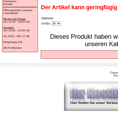
Impressum
Kontakt
Der Artikel kann geringfügi
Öffnungszeiten unseres
Ladenlokals:
Optionen:
Montag bis Freitag
von 12:00 - 19:00 Uhr
Größe:
Samstag
von 10:00 - 14:00 Uhr
Dieses Produkt haben wi
Tel: 0251 - 987 17 08
unseren Ka
Kriegerweg 104
48153 Münster
Sonntag, 09. August 2026
Copyr
Po