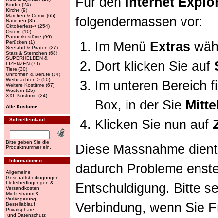
Für den
Internet Explo
Kinder
(24)
Kirche
(9)
Märchen & Comic
(65)
folgendermassen vor:
Nationen
(35)
Oktoberfest->
(254)
Ostern
(10)
Partnerkostüme
(96)
Perücken
(1)
Im Menü
Extras
wäh
Seefahrt & Piraten
(27)
Stars & Sternchen
(68)
SUPERHELDEN &
Dort klicken Sie auf
LIZENZEN
(70)
Tiere
(30)
Uniformen & Berufe
(34)
Weihnachten->
(50)
Im unteren Bereich f
Weitere Kostüme
(67)
Western
(25)
XXL-Kostüme
(24)
Box, in der Sie
Mitte
Alle Kostüme
Schnelleinkauf
Klicken Sie nun auf
Bitte geben Sie die
Diese Massnahme dient I
Produktnummer ein.
Informationen
dadurch Probleme enste
Allgemeine
Geschäftsbedingungen
Lieferbedingungen &
Entschuldigung. Bitte se
Versandkosten
Mietzeitraum &
Verlängerung
Verbindung, wenn Sie F
Bestellablauf
Privatsphäre
und Datenschutz