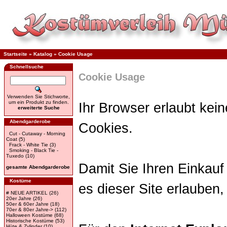
Startseite
»
Katalog
»
Cookie Usage
Schnellsuche
Cookie Usage
Verwenden Sie Stichworte,
um ein Produkt zu finden.
Ihr Browser erlaubt kein
erweiterte Suche
Abendgarderobe
Cookies.
Cut - Cutaway - Morning
Coat
(5)
Frack - White Tie
(3)
Smoking - Black Tie -
Tuxedo
(10)
Damit Sie Ihren Einkauf 
gesamte Abendgarderobe
Kostüme
es dieser Site erlauben
# NEUE ARTIKEL
(26)
20er Jahre
(26)
50er & 60er Jahre
(18)
70er & 80er Jahre->
(112)
Halloween Kostüme
(68)
Historische Kostüme
(53)
Hüte & Zylinder
(10)