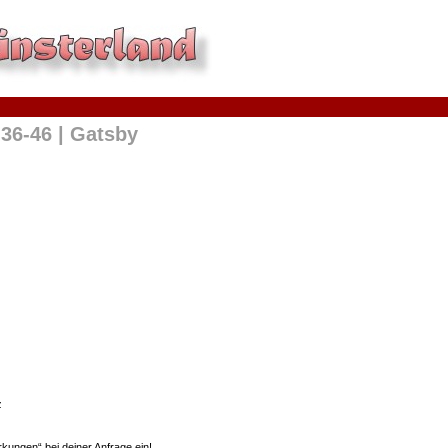
36-46 | Gatsby
z
kungen“ bei deiner Anfrage ein!