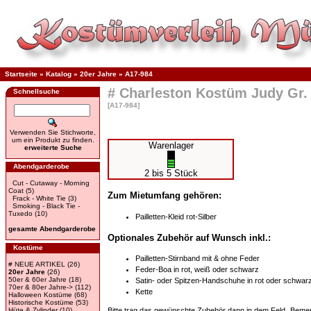
Startseite
»
Katalog
»
20er Jahre
»
A17-984
# Charleston Kostüm Judy Gr. 
Schnellsuche
[A17-984]
Verwenden Sie Stichworte,
um ein Produkt zu finden.
Warenlager
erweiterte Suche
Abendgarderobe
2 bis 5 Stück
Cut - Cutaway - Morning
Coat
(5)
Zum Mietumfang gehören:
Frack - White Tie
(3)
Smoking - Black Tie -
Tuxedo
(10)
Pailletten-Kleid rot-Silber
gesamte Abendgarderobe
Optionales Zubehör auf Wunsch inkl.:
Kostüme
Pailletten-Stirnband mit & ohne Feder
# NEUE ARTIKEL
(26)
Feder-Boa in rot, weiß oder schwarz
20er Jahre
(26)
50er & 60er Jahre
(18)
Satin- oder Spitzen-Handschuhe in rot oder schwar
70er & 80er Jahre->
(112)
Kette
Halloween Kostüme
(68)
Historische Kostüme
(53)
Hüte & Zylinder
(10)
Bitte trag das gewünschte Zubehör dann in dem Feld „Bemer