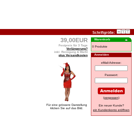
Schriftgröße:
39,00EUR
Warenkorb
Festpreis für 3 Tage
0 Produkte
Verlängerung?
inkl. Reinigung & MwSt
Anmelden
plus Versandkosten
eMail-Adresse:
Passwort:
(vergessen)
Für eine grössere Darstellung
Ein neuer Kunde?
klicken Sie auf das Bild.
ein Kundenkonto eröffnen