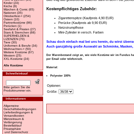
Kinder
(24)
Kirche
(9)
Kostenpflichtiges Zubehör:
Märchen & Comic
(65)
Nationen
(35)
Oktoberfest->
(254)
Zigarettenspitze (Kaufpreis 4,90 EUR)
Ostern
(10)
Partnerkostüme
(96)
Perücke (Kaufpreis ab 9,90 EUR)
Perücken
(1)
Netzstrumpfhose
Seefahrt & Piraten
(27)
Mini-Zylinder in versch. Farben
Stars & Sternchen
(68)
SUPERHELDEN &
LIZENZEN
(70)
Schau doch einfach mal bei uns herein, du wirst über
Tiere
(30)
Uniformen & Berufe
(34)
Auch ganzjährig große Auswahl an Schminke, Masken, 
Weihnachten->
(50)
Weitere Kostüme
(67)
Der Warenbestand zeigt an, wie viele Kostüme wir im Fundus hab
Western
(25)
XXL-Kostüme
(24)
per Email oder telefonisch.
Alle Kostüme
Material:
Schnelleinkauf
Polyester 100%
Optionen:
Bitte geben Sie die
Produktnummer ein.
Größe:
Informationen
Allgemeine
Geschäftsbedingungen
Lieferbedingungen &
Versandkosten
Mietzeitraum &
Verlängerung
Bestellablauf
Privatsphäre
und Datenschutz