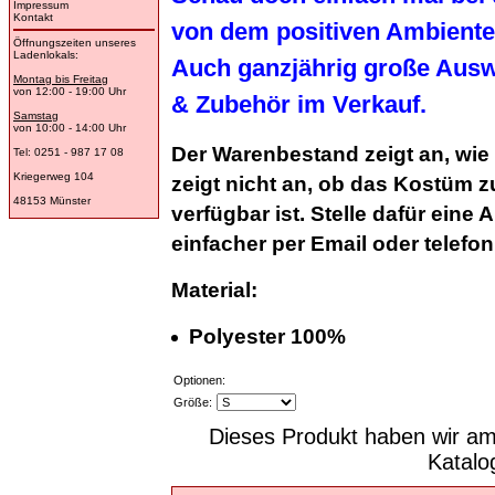
Impressum
Kontakt
von dem positiven Ambiente
Öffnungszeiten unseres
Ladenlokals:
Auch ganzjährig große Aus
Montag bis Freitag
von 12:00 - 19:00 Uhr
& Zubehör im Verkauf.
Samstag
von 10:00 - 14:00 Uhr
Der Warenbestand zeigt an, wie
Tel: 0251 - 987 17 08
Kriegerweg 104
zeigt nicht an, ob das Kostüm 
48153 Münster
verfügbar ist. Stelle dafür ein
einfacher per Email oder telefon
Material:
Polyester 100%
Optionen:
Größe:
Dieses Produkt haben wir am
Katal