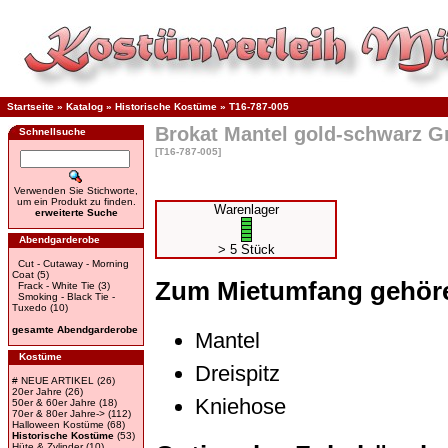
Startseite
»
Katalog
»
Historische Kostüme
»
T16-787-005
Brokat Mantel gold-schwarz Gr
Schnellsuche
[T16-787-005]
Verwenden Sie Stichworte,
um ein Produkt zu finden.
Warenlager
erweiterte Suche
Abendgarderobe
> 5 Stück
Cut - Cutaway - Morning
Coat
(5)
Zum Mietumfang gehör
Frack - White Tie
(3)
Smoking - Black Tie -
Tuxedo
(10)
gesamte Abendgarderobe
Mantel
Kostüme
Dreispitz
# NEUE ARTIKEL
(26)
20er Jahre
(26)
Kniehose
50er & 60er Jahre
(18)
70er & 80er Jahre->
(112)
Halloween Kostüme
(68)
Historische Kostüme
(53)
Hüte & Zylinder
(10)