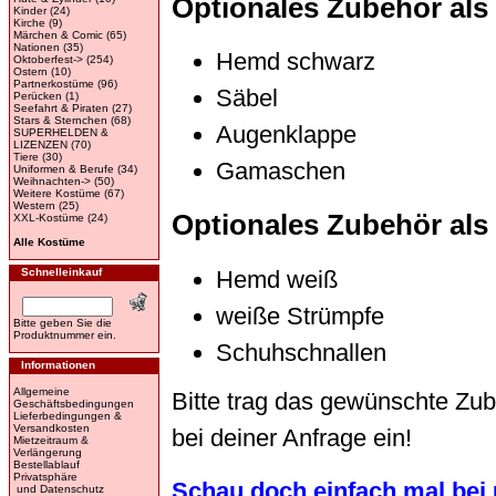
Optionales Zubehör als 
Kinder
(24)
Kirche
(9)
Märchen & Comic
(65)
Nationen
(35)
Hemd schwarz
Oktoberfest->
(254)
Ostern
(10)
Partnerkostüme
(96)
Säbel
Perücken
(1)
Seefahrt & Piraten
(27)
Stars & Sternchen
(68)
Augenklappe
SUPERHELDEN &
LIZENZEN
(70)
Tiere
(30)
Gamaschen
Uniformen & Berufe
(34)
Weihnachten->
(50)
Weitere Kostüme
(67)
Western
(25)
Optionales Zubehör als
XXL-Kostüme
(24)
Alle Kostüme
Schnelleinkauf
Hemd weiß
weiße Strümpfe
Bitte geben Sie die
Produktnummer ein.
Schuhschnallen
Informationen
Allgemeine
Bitte trag das gewünschte Zu
Geschäftsbedingungen
Lieferbedingungen &
Versandkosten
bei deiner Anfrage ein!
Mietzeitraum &
Verlängerung
Bestellablauf
Privatsphäre
Schau doch einfach mal bei 
und Datenschutz