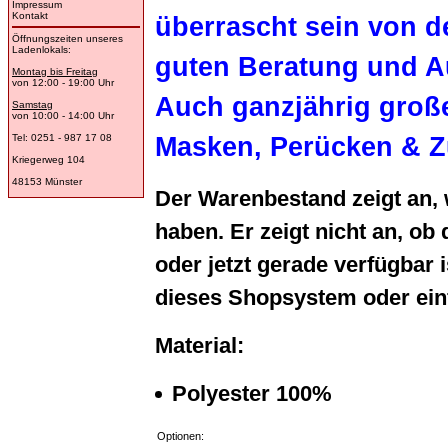
Impressum
Kontakt
überrascht sein von d
Öffnungszeiten unseres
Ladenlokals:
guten Beratung und A
Montag bis Freitag
von 12:00 - 19:00 Uhr
Auch ganzjährig groß
Samstag
von 10:00 - 14:00 Uhr
Masken, Perücken & Z
Tel: 0251 - 987 17 08
Kriegerweg 104
48153 Münster
Der Warenbestand zeigt an,
haben. Er zeigt nicht an, 
oder jetzt gerade verfügbar i
dieses Shopsystem oder einf
Material:
Polyester 100%
Optionen: