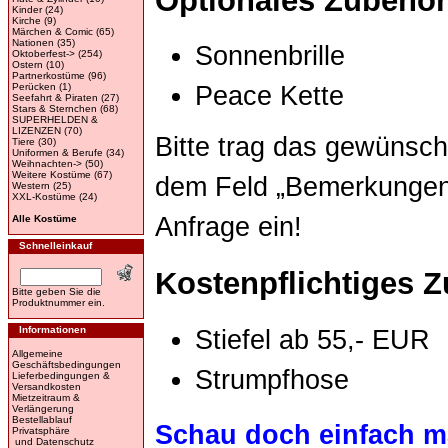
Optionales Zubehör
Kinder
(24)
Kirche
(9)
Märchen & Comic
(65)
Nationen
(35)
Sonnenbrille
Oktoberfest->
(254)
Ostern
(10)
Partnerkostüme
(96)
Perücken
(1)
Peace Kette
Seefahrt & Piraten
(27)
Stars & Sternchen
(68)
SUPERHELDEN &
LIZENZEN
(70)
Bitte trag das gewünsch
Tiere
(30)
Uniformen & Berufe
(34)
Weihnachten->
(50)
Weitere Kostüme
(67)
dem Feld „Bemerkungen“
Western
(25)
XXL-Kostüme
(24)
Anfrage ein!
Alle Kostüme
Schnelleinkauf
Kostenpflichtiges 
Bitte geben Sie die
Produktnummer ein.
Informationen
Stiefel ab 55,- EUR
Allgemeine
Geschäftsbedingungen
Strumpfhose
Lieferbedingungen &
Versandkosten
Mietzeitraum &
Verlängerung
Bestellablauf
Schau doch einfach ma
Privatsphäre
und Datenschutz