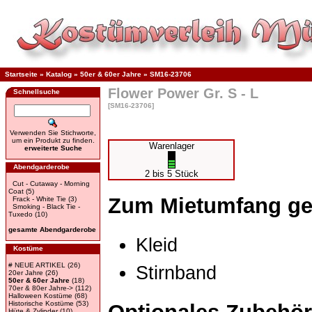
Startseite
»
Katalog
»
50er & 60er Jahre
»
SM16-23706
Flower Power Gr. S - L
Schnellsuche
[SM16-23706]
Verwenden Sie Stichworte,
um ein Produkt zu finden.
Warenlager
erweiterte Suche
Abendgarderobe
2 bis 5 Stück
Cut - Cutaway - Morning
Coat
(5)
Zum Mietumfang ge
Frack - White Tie
(3)
Smoking - Black Tie -
Tuxedo
(10)
gesamte Abendgarderobe
Kleid
Kostüme
# NEUE ARTIKEL
(26)
Stirnband
20er Jahre
(26)
50er & 60er Jahre
(18)
70er & 80er Jahre->
(112)
Halloween Kostüme
(68)
Historische Kostüme
(53)
Hüte & Zylinder
(10)