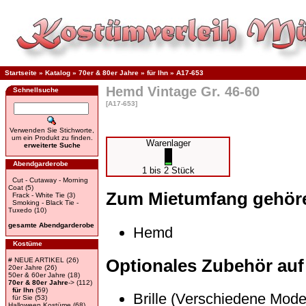
Startseite
»
Katalog
»
70er & 80er Jahre
»
für Ihn
»
A17-653
Hemd Vintage Gr. 46-60
Schnellsuche
[A17-653]
Verwenden Sie Stichworte,
um ein Produkt zu finden.
Warenlager
erweiterte Suche
Abendgarderobe
1 bis 2 Stück
Cut - Cutaway - Morning
Coat
(5)
Zum Mietumfang gehör
Frack - White Tie
(3)
Smoking - Black Tie -
Tuxedo
(10)
gesamte Abendgarderobe
Hemd
Kostüme
Optionales Zubehör auf
# NEUE ARTIKEL
(26)
20er Jahre
(26)
50er & 60er Jahre
(18)
70er & 80er Jahre
->
(112)
für Ihn
(59)
Brille (Verschiedene Mode
für Sie
(53)
Halloween Kostüme
(68)