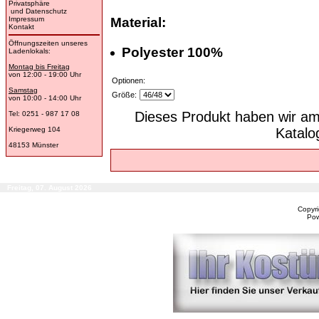
Privatsphäre
und Datenschutz
Impressum
Material:
Kontakt
Öffnungszeiten unseres
Polyester 100%
Ladenlokals:
Montag bis Freitag
von 12:00 - 19:00 Uhr
Optionen:
Samstag
Größe:
von 10:00 - 14:00 Uhr
Dieses Produkt haben wir am
Tel: 0251 - 987 17 08
Kriegerweg 104
Katal
48153 Münster
Freitag, 07. August 2026
Copyr
Po