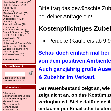
Historische Kostüme
(53)
Hüte & Zylinder
(10)
Bitte trag das gewünschte Zu
Kinder
(24)
Kirche
(9)
Märchen & Comic
(65)
bei deiner Anfrage ein!
Nationen
(35)
Oktoberfest->
(254)
Ostern
(10)
Partnerkostüme
(96)
Kostenpflichtiges Zube
Perücken
(1)
Seefahrt & Piraten
(27)
Stars & Sternchen
(68)
SUPERHELDEN &
LIZENZEN
(70)
Perücke (Kaufpreis ab 9,
Tiere
(30)
Uniformen & Berufe
(34)
Weihnachten->
(50)
Weitere Kostüme
(67)
Schau doch einfach mal bei 
Western
(25)
XXL-Kostüme
(24)
von dem positiven Ambiente
Alle Kostüme
Schnelleinkauf
Auch ganzjährig große Aus
& Zubehör im Verkauf.
Bitte geben Sie die
Produktnummer ein.
Informationen
Der Warenbestand zeigt an, wie
Allgemeine
zeigt nicht an, ob das Kostüm 
Geschäftsbedingungen
Lieferbedingungen &
verfügbar ist. Stelle dafür ein
Versandkosten
Mietzeitraum &
Verlängerung
einfacher per Email oder telefon
Bestellablauf