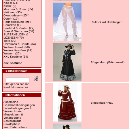
Kinder
(24)
Kirche
(9)
Märchen & Comic
(65)
Nationen
(35)
Oktoberfest->
(254)
Ostern
(10)
Partnerkostüme
(96)
Reifrock mit Drahtringen
Perücken
(1)
Seefahrt & Piraten
(27)
Stars & Sternchen
(68)
SUPERHELDEN &
LIZENZEN
(70)
Tiere
(30)
Uniformen & Berufe
(34)
Weihnachten->
(50)
Weitere Kostüme
(67)
Western
(25)
XXL-Kostüme
(24)
Bürgersfrau (Gründerzeit)
Alle Kostüme
Schnelleinkauf
Bitte geben Sie die
Produktnummer ein.
Informationen
Allgemeine
Biedermeier Frau
Geschäftsbedingungen
Lieferbedingungen &
Versandkosten
Mietzeitraum &
Verlängerung
Bestellablauf
Privatsphäre
und Datenschutz