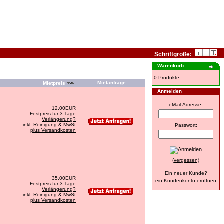
Schriftgröße:
Warenkorb
0 Produkte
Mietanfrage
Mietpreis
Anmelden
eMail-Adresse:
12,00EUR
Festpreis für 3 Tage
Verlängerung?
inkl. Reinigung & MwSt
Passwort:
plus Versandkosten
(vergessen)
Ein neuer Kunde?
35,00EUR
ein Kundenkonto eröffnen
Festpreis für 3 Tage
Verlängerung?
inkl. Reinigung & MwSt
plus Versandkosten