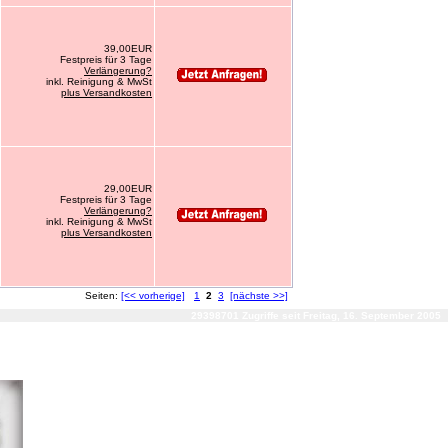
39,00EUR
Festpreis für 3 Tage
Verlängerung?
inkl. Reinigung & MwSt
plus Versandkosten
29,00EUR
Festpreis für 3 Tage
Verlängerung?
inkl. Reinigung & MwSt
plus Versandkosten
Seiten:
[<< vorherige]
1
2
3
[nächste >>]
29398701 Zugriffe seit Freitag, 16. September 2005