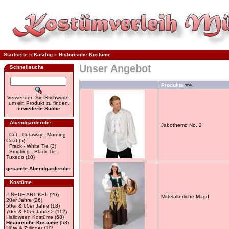
Startseite
»
Katalog
»
Historische Kostüme
Unser Angebot
Schnellsuche
Produkte
Verwenden Sie Stichworte,
um ein Produkt zu finden.
erweiterte Suche
Abendgarderobe
Jabothemd No. 2
Cut - Cutaway - Morning
Coat
(5)
Frack - White Tie
(3)
Smoking - Black Tie -
Tuxedo
(10)
gesamte Abendgarderobe
Kostüme
# NEUE ARTIKEL
(26)
Mittelalterliche Magd
20er Jahre
(26)
50er & 60er Jahre
(18)
70er & 80er Jahre->
(112)
Halloween Kostüme
(68)
Historische Kostüme
(53)
Hüte & Zylinder
(10)