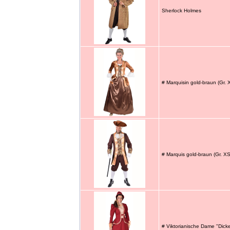
Sherlock Holmes
# Marquisin gold-braun (Gr.
# Marquis gold-braun (Gr. X
# Viktorianische Dame "Dick