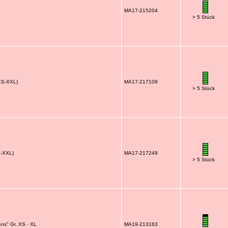
MA17-215204
> 5 Stück
 XS-XXL)
MA17-217109
> 5 Stück
S-XXL)
MA17-217249
> 5 Stück
ens" Gr. XS - XL
MA19-213163