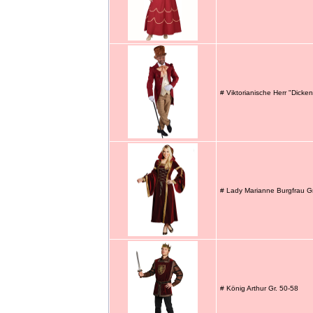
# Viktorianische Herr "Dicke
# Lady Marianne Burgfrau Gr
# König Arthur Gr. 50-58