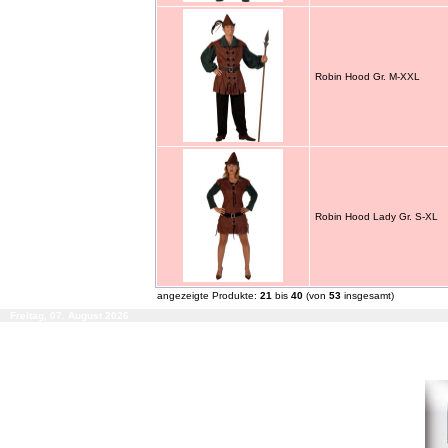
Robin Hood Gr. M-XXL
Robin Hood Lady Gr. S-XL
angezeigte Produkte:
21
bis
40
(von
53
insgesamt)
Freitag, 07. August 2026