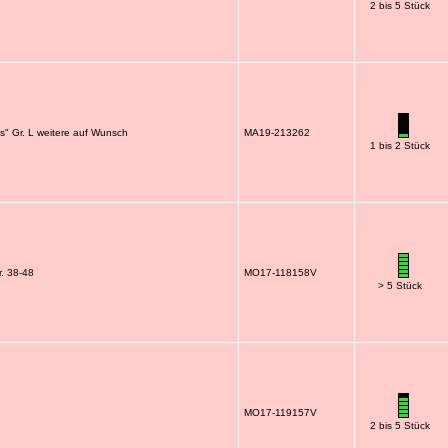
2 bis 5 Stück
ns" Gr. L weitere auf Wunsch
MA19-213262
1 bis 2 Stück
. 38-48
MO17-118158V
> 5 Stück
MO17-119157V
2 bis 5 Stück