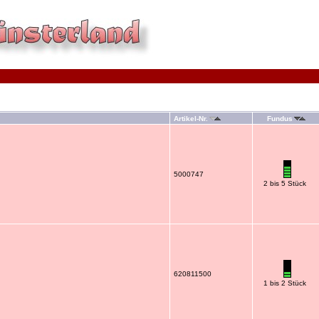
Artikel-Nr.
Fundus
5000747
2 bis 5 Stück
620811500
1 bis 2 Stück