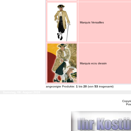
Marquis Versailles
Marquis ecru dessin
angezeigte Produkte:
1
bis
20
(von
53
insgesamt)
Samstag, 08. August 2026
Copyr
Po