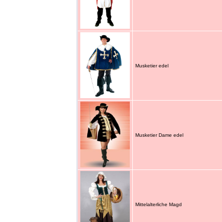
Musketier edel
Musketier Dame edel
Mittelalterliche Magd