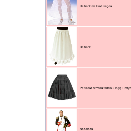
Reifrock mit Drahtringen
Reifrock
Petticoat schwarz 50cm 2 lagig Petty
Napoleon