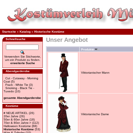
Startseite
»
Katalog
»
Historische Kostüme
Unser Angebot
Schnellsuche
Produkte
Verwenden Sie Stichworte,
um ein Produkt zu finden.
erweiterte Suche
Abendgarderobe
Viktorianischer Mann
Cut - Cutaway - Morning
Coat
(5)
Frack - White Tie
(3)
Smoking - Black Tie -
Tuxedo
(10)
gesamte Abendgarderobe
Kostüme
# NEUE ARTIKEL
(26)
Viktorianische Dame
20er Jahre
(26)
50er & 60er Jahre
(18)
70er & 80er Jahre->
(112)
Halloween Kostüme
(68)
Historische Kostüme
(53)
Hüte & Zylinder
(10)