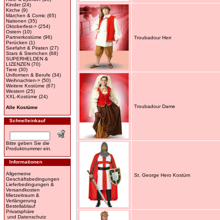
Kinder
(24)
Kirche
(9)
Märchen & Comic
(65)
Nationen
(35)
Oktoberfest->
(254)
Ostern
(10)
Partnerkostüme
(96)
Troubadour Herr
Perücken
(1)
Seefahrt & Piraten
(27)
Stars & Sternchen
(68)
SUPERHELDEN &
LIZENZEN
(70)
Tiere
(30)
Uniformen & Berufe
(34)
Weihnachten->
(50)
Weitere Kostüme
(67)
Western
(25)
XXL-Kostüme
(24)
Troubadour Dame
Alle Kostüme
Schnelleinkauf
Bitte geben Sie die
Produktnummer ein.
Informationen
Allgemeine
St. George Hero Kostüm
Geschäftsbedingungen
Lieferbedingungen &
Versandkosten
Mietzeitraum &
Verlängerung
Bestellablauf
Privatsphäre
und Datenschutz